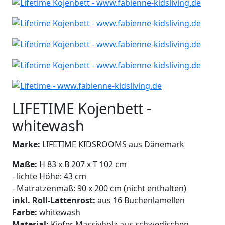
LIFETIME Kojenbett -
whitewash
Marke:
LIFETIME KIDSROOMS aus Dänemark
Maße:
H 83 x B 207 x T 102 cm
- lichte Höhe: 43 cm
- Matratzenmaß: 90 x 200 cm (nicht enthalten)
inkl. Roll-Lattenrost:
aus 16 Buchenlamellen
Farbe:
whitewash
Material:
Kiefer Massivholz aus schwedischen