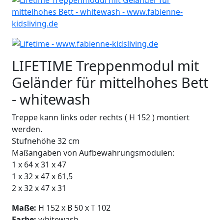
LIFETIME Treppenmodul mit
Geländer für mittelhohes Bett
- whitewash
Treppe kann links oder rechts ( H 152 ) montiert
werden.
Stufnehöhe 32 cm
Maßangaben von Aufbewahrungsmodulen:
1 x 64 x 31 x 47
1 x 32 x 47 x 61,5
2 x 32 x 47 x 31
Maße:
H 152 x B 50 x T 102
Farbe:
whitewash