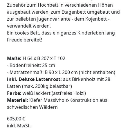
Zubehör zum Hochbett in verschiedenen Höhen
ausgebaut werden, zum Etagenbett umgebaut und
zur beliebten Jugendvariante - dem Kojenbett -
verwandelt werden.
Ein cooles Bett, dass ein ganzes Kinderleben lang
Freude bereitet!
Maße:
H 64 x B 207 x T 102
- Bodenfreiheit: 25 cm
- Matratzenmaß: B 90 x L 200 cm (nicht enthalten)
inkl. Deluxe Lattenrost:
aus Birkenholz mit 28
Latten (max. 200kg belastbar)
Farbe:
weiß lackiert (astfreies Holz!)
Material:
Kiefer Massivholz-Konstruktion aus
schwedischen Wäldern
605,00
€
inkl. MwSt.