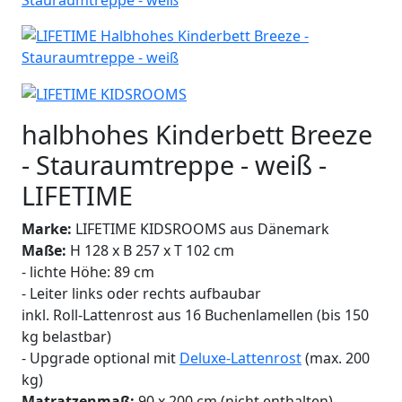
halbhohes Kinderbett Breeze
- Stauraumtreppe - weiß -
LIFETIME
Marke:
LIFETIME KIDSROOMS aus Dänemark
Maße:
H 128 x B 257 x T 102 cm
- lichte Höhe: 89 cm
- Leiter links oder rechts aufbaubar
inkl. Roll-Lattenrost aus 16 Buchenlamellen (bis 150
kg belastbar)
- Upgrade optional mit
Deluxe-Lattenrost
(max. 200
kg)
Matratzenmaß:
90 x 200 cm (nicht enthalten)