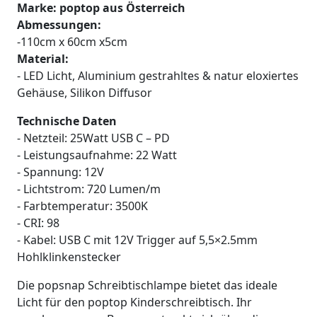
Marke: poptop aus Österreich
Abmessungen:
-110cm x 60cm x5cm
Material:
- LED Licht, Aluminium gestrahltes & natur eloxiertes
Gehäuse, Silikon Diffusor
Technische Daten
- Netzteil:
25Watt USB C – PD
-
Leistungsaufnahme:
22 Watt
- Spannung:
12V
-
Lichtstrom:
720 Lumen/m
- Farbtemperatur:
3500K
-
CRI:
98
-
Kabel:
USB C mit 12V Trigger auf 5,5×2.5mm
Hohlklinkenstecker
Die popsnap Schreibtischlampe bietet das ideale
Licht für den poptop Kinderschreibtisch. Ihr